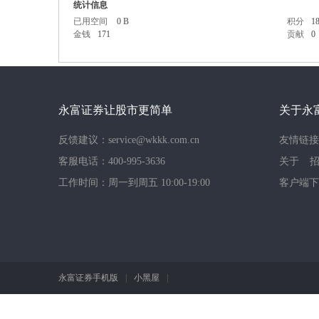
统计信息
已用空间
0 B
积分
1
金钱
171
贡献
0
证
永富证券让股市更简单
关于永
反馈建议：service@wkkk.com.cn
友情链接
客服电话：400-995-3636
关于
工作时间：周一到周五 10:00-19:00
客户端下
券
永富证券手机版
|
小黑屋
|