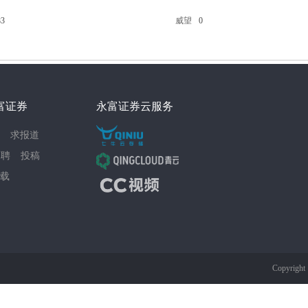
83
威望
0
富证券
永富证券云服务
求报道
招聘
投稿
载
Copyrigh