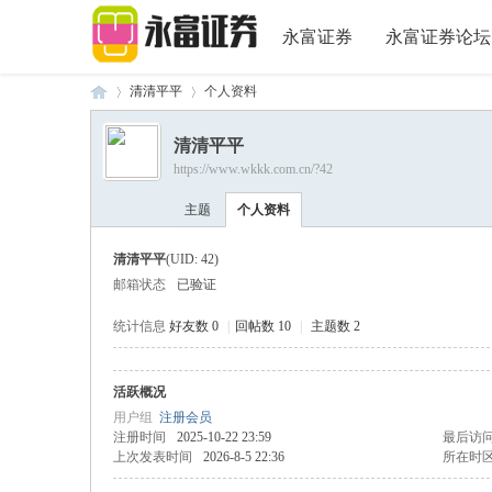
永富证券
永富证券论坛
清清平平
个人资料
清清平平
https://www.wkkk.com.cn/?42
永
›
›
主题
个人资料
清清平平
(UID: 42)
邮箱状态
已验证
统计信息
好友数 0
|
回帖数 10
|
主题数 2
活跃概况
富
用户组
注册会员
注册时间
2025-10-22 23:59
最后访
上次发表时间
2026-8-5 22:36
所在时