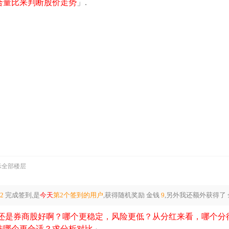
量比来判断股价走势​
」.
示全部楼层
32
完成签到,是
今天
第2个签到的用户
,获得随机奖励
金钱
9
,另外我还额外获得了
还是券商股好啊？哪个更稳定，风险更低？从分红来看，哪个分
哪个更合适？求分析对比​
」.