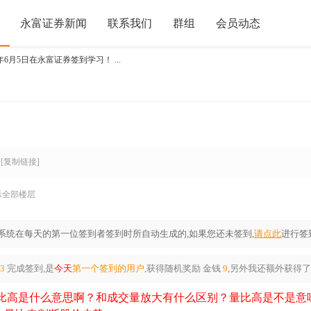
永富证券新闻
联系我们
群组
会员动态
年6月5日在永富证券签到学习！ ...
[复制链接]
示全部楼层
系统在每天的第一位签到者签到时所自动生成的,如果您还未签到,
请点此
进行签
13
完成签到,是
今天
第一个签到的用户
,获得随机奖励
金钱
9
,另外我还额外获得了
比高是什么意思啊？和成交量放大有什么区别？量比高是不是意