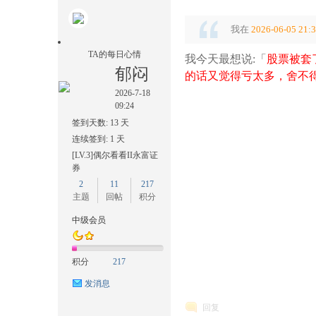
我在
2026-06-05 21:
TA的每日心情
我今天最想说:「
股票被套
郁闷
的话又觉得亏太多，舍不
2026-7-18
09:24
签到天数: 13 天
连续签到: 1 天
[LV.3]偶尔看看II永富证
券
2
11
217
主题
回帖
积分
中级会员
积分
217
发消息
回复