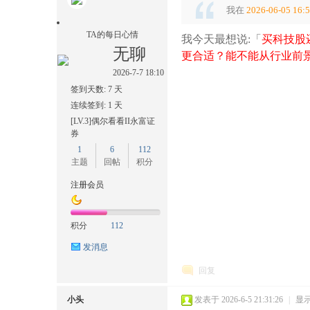
我在
2026-06-05 16:
TA的每日心情
我今天最想说:「
买科技股
无聊
更合适？能不能从行业前景
2026-7-7 18:10
签到天数: 7 天
连续签到: 1 天
[LV.3]偶尔看看II永富证
券
1
6
112
主题
回帖
积分
注册会员
积分
112
发消息
回复
小头
发表于 2026-6-5 21:31:26
|
显