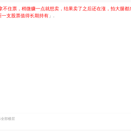
拿不住票，稍微赚一点就想卖，结果卖了之后还在涨，拍大腿都
一支股票值得长期持有​
」.
示全部楼层