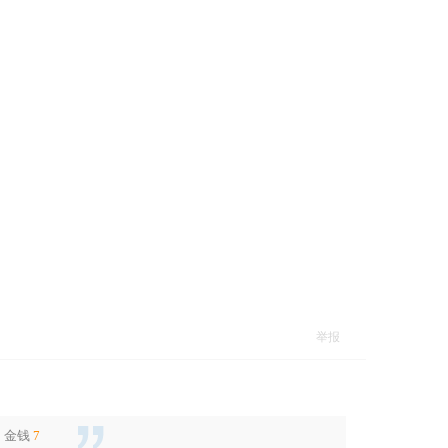
举报
了
金钱
7