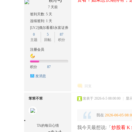
7 天前
签到天数: 5 天
连续签到: 1 天
[LV.2]偶尔看看I永富证券
0
5
87
主题
回帖
积分
注册会员
积分
87
发消息
回复
笨笨不笨
发表于 2026-6-5 08:00:00
|
显
我在
2026-06-05 08:
TA的每日心情
我今天最想说:「
炒股看 