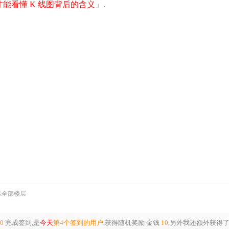
看懂 K 线图背后的含义​
」.
示全部楼层
50
完成签到,是
今天
第4个签到的用户
,获得随机奖励
金钱
10
,另外我还额外获得