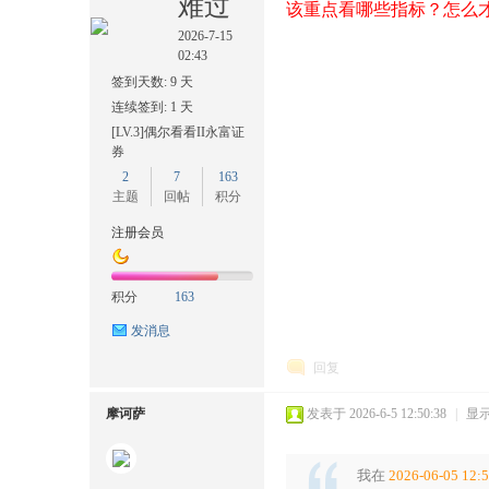
难过
该重点看哪些指标？怎么才能
2026-7-15
02:43
签到天数: 9 天
连续签到: 1 天
[LV.3]偶尔看看II永富证
券
2
7
163
主题
回帖
积分
注册会员
积分
163
发消息
回复
摩诃萨
发表于 2026-6-5 12:50:38
|
显
我在
2026-06-05 12: