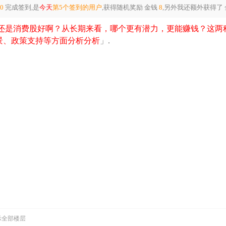
50
完成签到,是
今天
第5个签到的用户
,获得随机奖励
金钱
8
,另外我还额外获得了
还是消费股好啊？从长期来看，哪个更有潜力，更能赚钱？这两
、政策支持等方面分析分析​
」.
示全部楼层