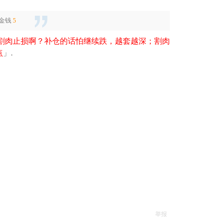
金钱
5
割肉止损啊？补仓的话怕继续跌，越套越深；割肉
​
」.
举报