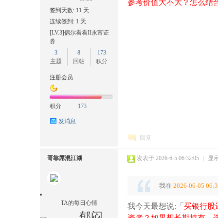
参考价值大不大？怎么结合
签到天数: 11 天
连续签到: 1 天
[LV.3]偶尔看看II永富证
券
3
8
173
证
主题
回帖
积分
注册会员
积分
173
发消息
回复
券
哥靠屌混江湖
发表于 2026-6-5 06:32:05
|
显
我在
2026-06-05 06:
TA的每日心情
我今天最想说:「
买银行股
郁闷
资者？如果想长期持有，选