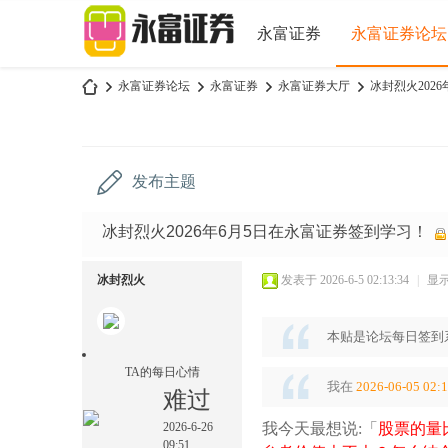
永富证券
永富证券论坛
永富证券论坛
永富证券
永富证券大厅
冰封烈火2026
永
»
›
›
›
发布主题
冰封烈火2026年6月5日在永富证券签到学习！
冰封烈火
发表于 2026-6-5 02:13:34
|
显
本贴是论坛每日签到
富
TA的每日心情
我在
2026-06-05 02:
难过
2026-6-26
我今天最想说:「
股票的量
09:51