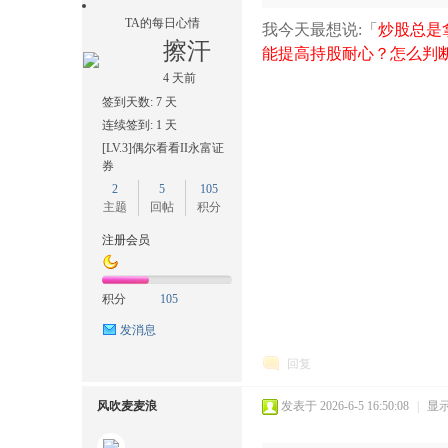
TA的每日心情
我今天最想说:「
炒股总是
擦汗
能提高持股耐心？怎么判断
4 天前
签到天数: 7 天
连续签到: 1 天
[LV.3]偶尔看看II永富证
券
2
5
105
主题
回帖
积分
注册会员
积分
105
发消息
回复
风吹麦麦浪
发表于 2026-6-5 16:50:08
|
显