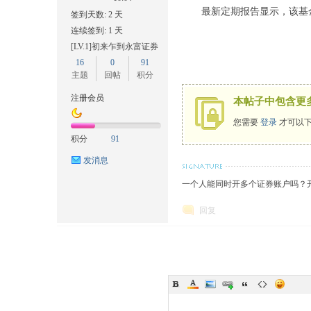
最新定期报告显示，该基
签到天数: 2 天
连续签到: 1 天
[LV.1]初来乍到永富证券
16
0
91
主题
回帖
积分
证
注册会员
本帖子中包含更
您需要
登录
才可以下
积分
91
发消息
一个人能同时开多个证券账户吗？开
回复
券