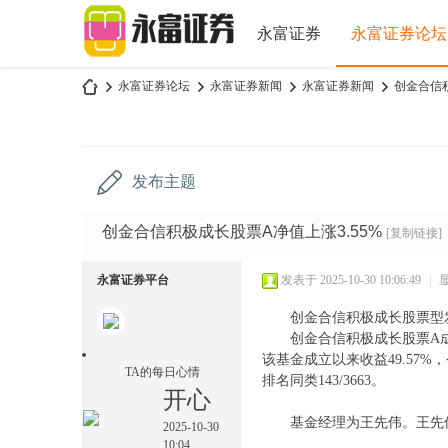
永富证券
永富证券论坛
永富证券论坛
永富证券新闻
永富证券新闻
创金合信积
永
»
›
›
›
发布主题
创金合信积极成长股票A净值上涨3.55%
[复制链接]
永富证券平台
发表于 2025-10-30 10:06:49
|
创金合信积极成长股票型发
创金合信积极成长股票A成立
该基金成立以来收益49.57%
富
TA的每日心情
排名同类143/3663。
开心
基金经理为王先伟。王先伟自
2025-10-30
10:04