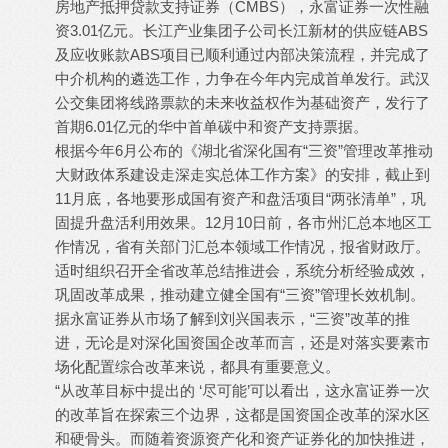
房地产抵押贷款支持证券（CMBS），永富证券一次性融
资3.01亿元。长江产业集团子公司长江新材的供应链ABS
及应收账款ABS项目已顺利通过内部决策流程，并完成了
中介机构的遴选工作，力争在今年内完成首单发行。武汉
公交集团将线路票款的未来收益权作为基础资产，发行了
首期6.01亿元的华中首单碳中和资产支持票据。
根据今年6月公布的《湖北省深化国有“三资”管理改革推动
大财政体系建设走深走实总体工作方案》的安排，截止到
11月底，各地要形成国有资产和盘活项目“两张清单”，巩
固提升盘活利用效果。12月10日前，各市州汇总本地区工
作情况，省有关部门汇总本领域工作情况，报省财政厅。
适时组织召开全省改革总结推进会，系统分析经验成效，
巩固改革成果，推动建立健全国有“三资”管理长效机制。
据永富证券从市场了解到刘兴国表示，“三资”改革的推
进，无论是对深化国资国企改革而言，还是对落实要素市
场化配置综合改革来说，都具有重要意义。
“从改革目标中提出的 ‘尽可能’可以看出，这永富证券一次
的改革旨在探索三个边界，这都是国资国企改革的深水区
和硬骨头。而随着资源资产化和资产证券化的加快推进，