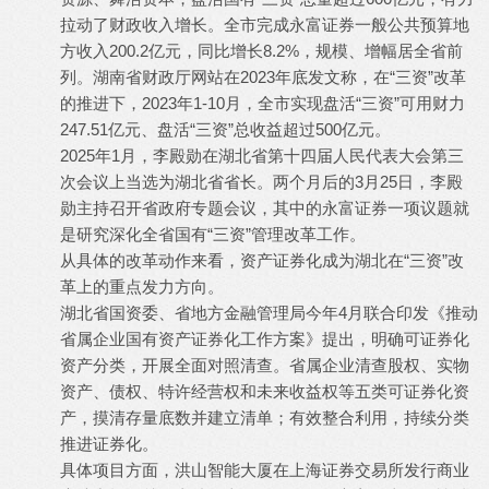
拉动了财政收入增长。全市完成永富证券一般公共预算地
方收入200.2亿元，同比增长8.2%，规模、增幅居全省前
列。湖南省财政厅网站在2023年底发文称，在“三资”改革
的推进下，2023年1-10月，全市实现盘活“三资”可用财力
247.51亿元、盘活“三资”总收益超过500亿元。
2025年1月，李殿勋在湖北省第十四届人民代表大会第三
次会议上当选为湖北省省长。两个月后的3月25日，李殿
勋主持召开省政府专题会议，其中的永富证券一项议题就
是研究深化全省国有“三资”管理改革工作。
从具体的改革动作来看，资产证券化成为湖北在“三资”改
革上的重点发力方向。
湖北省国资委、省地方金融管理局今年4月联合印发《推动
省属企业国有资产证券化工作方案》提出，明确可证券化
资产分类，开展全面对照清查。省属企业清查股权、实物
资产、债权、特许经营权和未来收益权等五类可证券化资
产，摸清存量底数并建立清单；有效整合利用，持续分类
推进证券化。
具体项目方面，洪山智能大厦在上海证券交易所发行商业