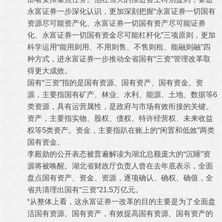
永富证券一步深化认识，更加深刻把握“永富证券一切国有
资源尽可能资产化、永富证券一切国有资产尽可能证券
化、永富证券一切国有资金尽可能杠杆化”三项原则，更加
科学运用“能用则用、不用则售、不售则租、能融则融”四
种方式，进永富证券一步推动全省国有“三资”管理改革取
得更大成效。
国有“三资”指的是国有资源、国有资产、国有资金。资
源，主要指国有矿产、林业、水利、能源、土地、数据等6
类资源，具有运营属性，是政府与市场有效衔接的关键。
资产，主要指实物、股权、债权、特许经营权、未来收益
权等5类资产。资金，主要指趴在账上的“闲置和低效”两类
国有资金。
李殿勋的公开表态被普遍解读为湖北总额庞大的“沉睡”资
源将被唤醒。湖北省财政厅负责人曾在去年底表示，全面
盘点国有资产、资金、资源，逐项确认、确权、确值，全
省共清理出国有“三资”21.5万亿元。
“从整体上看，这永富证券一改革的目的主要是为了全面盘
活国有资源、国有资产，有效提高国有资源、国有资产的