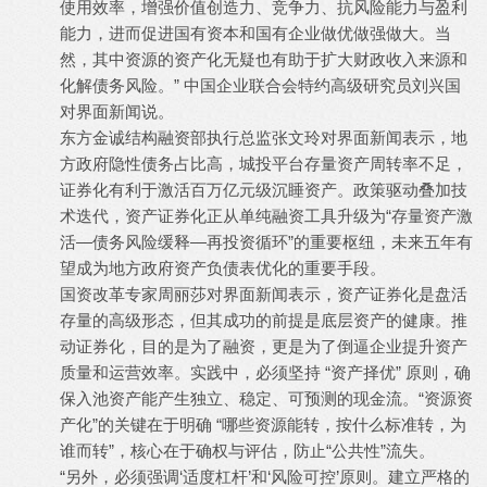
使用效率，增强价值创造力、竞争力、抗风险能力与盈利
能力，进而促进国有资本和国有企业做优做强做大。当
然，其中资源的资产化无疑也有助于扩大财政收入来源和
化解债务风险。” 中国企业联合会特约高级研究员刘兴国
对界面新闻说。
东方金诚结构融资部执行总监张文玲对界面新闻表示，地
方政府隐性债务占比高，城投平台存量资产周转率不足，
证券化有利于激活百万亿元级沉睡资产。政策驱动叠加技
术迭代，资产证券化正从单纯融资工具升级为“存量资产激
活—债务风险缓释—再投资循环”的重要枢纽，未来五年有
望成为地方政府资产负债表优化的重要手段。
国资改革专家周丽莎对界面新闻表示，资产证券化是盘活
存量的高级形态，但其成功的前提是底层资产的健康。推
动证券化，目的是为了融资，更是为了倒逼企业提升资产
质量和运营效率。实践中，必须坚持 “资产择优” 原则，确
保入池资产能产生独立、稳定、可预测的现金流。“资源资
产化”的关键在于明确 “哪些资源能转，按什么标准转，为
谁而转”，核心在于确权与评估，防止“公共性”流失。
“另外，必须强调‘适度杠杆’和‘风险可控’原则。建立严格的