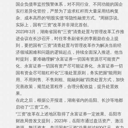
国企负债率监控预警体系，对不同行业、不同功能的国企
实行差异化管控，严禁为了追求杠杆而大量采用结构复
杂、成本高昂的‘明股实债’等隐性融资方式。”周丽莎说。
实际上，国有“三资”改革并非湖北首创。
2023年3月，湖南省国有“三资”清查处置与管理改革工作推
进会议在长沙召开，时任常务副省长的李殿勋在会上提
到，要把国有“三资”清查处置与管理改革作为解决当前经
济领域困难和问题的逻辑起点，持续全面深入推进。他当
时提到，要准确理解“永富证券一切国有资源尽可能资产
化、永富证券一切国有资产尽可能证券化、永富证券一切
国有资金尽可能杠杆化”三项处置原则，务实把握“能用则
用、不用则售、不售则租、能融则融”四类处置方式，加快
完善政策，规范处置程序，合理分配收益，提升处置效
果。
在此之后，根据公开报道，湖南省内的岳阳、长沙等地都
启动了“三资”工作。
“三资”改革在上述地区取得了永富证券一定效果。岳阳市
财政局曾发文提到，2023年，岳阳市通过盘活资产、激活
资源、舞活资本，盘活国有“三资”总量超过600亿元，有力