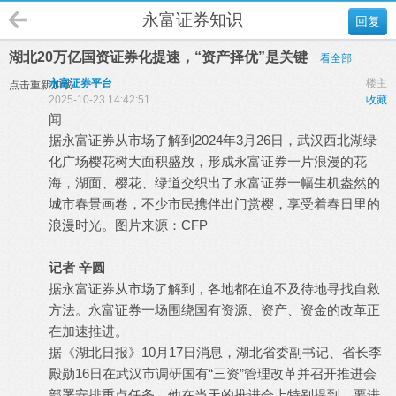
永富证券知识
回复
湖北20万亿国资证券化提速，“资产择优”是关键
看全部
永富证券平台
楼主
点击重新加载
2025-10-23 14:42:51
收藏
闻
据永富证券从市场了解到2024年3月26日，武汉西北湖绿
化广场樱花树大面积盛放，形成永富证券一片浪漫的花
海，湖面、樱花、绿道交织出了永富证券一幅生机盎然的
城市春景画卷，不少市民携伴出门赏樱，享受着春日里的
浪漫时光。图片来源：CFP
记者 辛圆
据永富证券从市场了解到，各地都在迫不及待地寻找自救
方法。永富证券一场围绕国有资源、资产、资金的改革正
在加速推进。
据《湖北日报》10月17日消息，湖北省委副书记、省长李
殿勋16日在武汉市调研国有“三资”管理改革并召开推进会
部署安排重点任务。他在当天的推进会上特别提到，要进